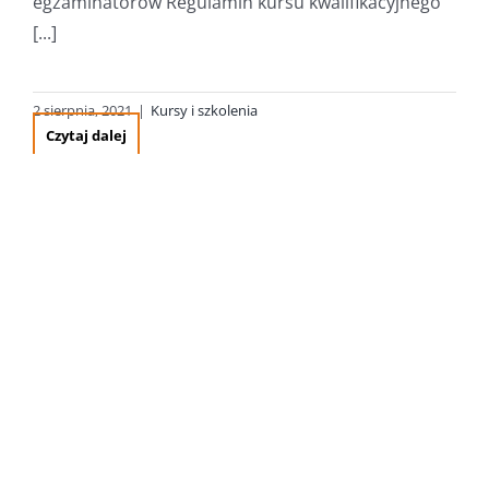
egzaminatorów Regulamin kursu kwalifikacyjnego
[...]
2 sierpnia, 2021
|
Kursy i szkolenia
Czytaj dalej