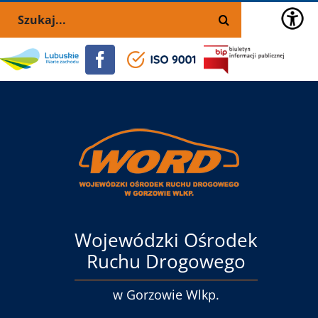
Przejdź
Skip
Szukaj
do
to
zawartości
the
Portal
Facebook
ISO
BIP
selected
lubuskie.pl
9001
block:
Menu
główne
Wojewódzki Ośrodek
Ruchu Drogowego
w Gorzowie Wlkp.