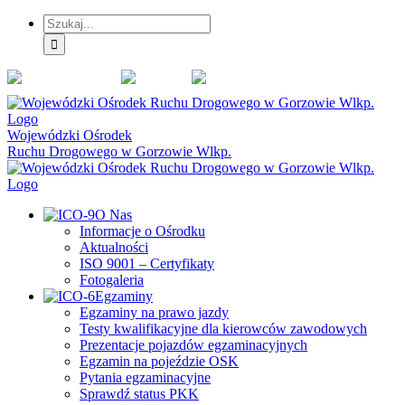
Przejdź
Skip
Szukaj
do
to
zawartości
the
selected
Portal
Facebook
ISO
BIP
block:
lubuskie.pl
9001
Menu
główne
Wojewódzki Ośrodek
Ruchu Drogowego
w Gorzowie Wlkp.
O Nas
Informacje o Ośrodku
Aktualności
ISO 9001 – Certyfikaty
Fotogaleria
Egzaminy
Egzaminy na prawo jazdy
Testy kwalifikacyjne dla kierowców zawodowych
Prezentacje pojazdów egzaminacyjnych
Egzamin na pojeździe OSK
Pytania egzaminacyjne
Sprawdź status PKK