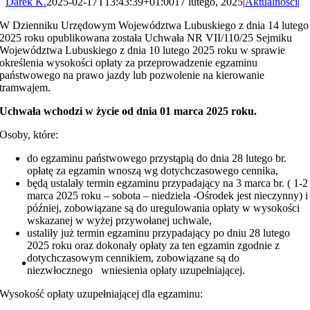
Darek K.
2025-02-17T13:43:39+01:00
17 lutego, 2025
|
Aktualności
|
W Dzienniku Urzędowym Województwa Lubuskiego z dnia 14 lutego
2025 roku opublikowana została Uchwała NR VII/110/25 Sejmiku
Województwa Lubuskiego z dnia 10 lutego 2025 roku w sprawie
określenia wysokości opłaty za przeprowadzenie egzaminu
państwowego na prawo jazdy lub pozwolenie na kierowanie
tramwajem.
Uchwała wchodzi w życie od dnia 01 marca 2025 roku.
Osoby, które:
do egzaminu państwowego przystąpią do dnia 28 lutego br.
opłatę za egzamin wnoszą wg dotychczasowego cennika,
będą ustalały termin egzaminu przypadający na 3 marca br. ( 1-2
marca 2025 roku – sobota – niedziela -Ośrodek jest nieczynny) i
później, zobowiązane są do uregulowania opłaty w wysokości
wskazanej w wyżej przywołanej uchwale,
ustaliły już termin egzaminu przypadający po dniu 28 lutego
2025 roku oraz dokonały opłaty za ten egzamin zgodnie z
dotychczasowym cennikiem, zobowiązane są do
niezwłocznego wniesienia opłaty uzupełniającej.
Wysokość opłaty uzupełniającej dla egzaminu: