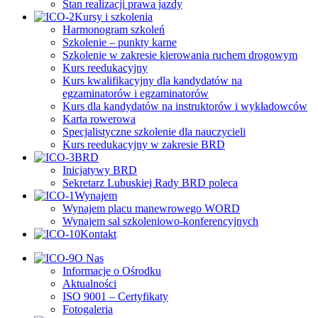
Stan realizacji prawa jazdy
Kursy i szkolenia
Harmonogram szkoleń
Szkolenie – punkty karne
Szkolenie w zakresie kierowania ruchem drogowym
Kurs reedukacyjny
Kurs kwalifikacyjny dla kandydatów na
egzaminatorów i egzaminatorów
Kurs dla kandydatów na instruktorów i wykładowców
Karta rowerowa
Specjalistyczne szkolenie dla nauczycieli
Kurs reedukacyjny w zakresie BRD
BRD
Inicjatywy BRD
Sekretarz Lubuskiej Rady BRD poleca
Wynajem
Wynajem placu manewrowego WORD
Wynajem sal szkoleniowo-konferencyjnych
Kontakt
O Nas
Informacje o Ośrodku
Aktualności
ISO 9001 – Certyfikaty
Fotogaleria