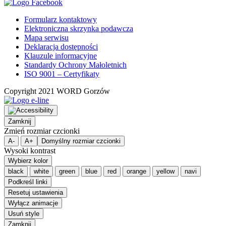
Formularz kontaktowy
Elektroniczna skrzynka podawcza
Mapa serwisu
Deklaracja dostępności
Klauzule informacyjne
Standardy Ochrony Małoletnich
ISO 9001 – Certyfikaty
Copyright 2021 WORD Gorzów
Zamknij
Zmień rozmiar czcionki
A-
A+
Domyślny rozmiar czcionki
Wysoki kontrast
Wybierz kolor
black
white
green
blue
red
orange
yellow
navi
Podkreśl linki
Resetuj ustawienia
Wyłącz animacje
Usuń style
Zamknij