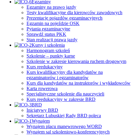
Egzaminy
Egzaminy na prawo jazdy
Testy kwalifikacyjne dla kierowców zawodowych
Prezentacje pojazdów egzaminacyjnych
Egzamin na pojeździe OSK
Pytania egzaminacyjne
Sprawdź status PKK
Stan realizacji prawa jazdy
Kursy i szkolenia
Harmonogram szkoleń
Szkolenie – punkty karne
Szkolenie w zakresie kierowania ruchem drogowym
Kurs reedukacyjny
Kurs kwalifikacyjny dla kandydatów na
egzaminatorów i egzaminatorów
Kurs dla kandydatów na instruktorów i wykładowców
Karta rowerowa
Specjalistyczne szkolenie dla nauczycieli
Kurs reedukacyjny w zakresie BRD
BRD
Inicjatywy BRD
Sekretarz Lubuskiej Rady BRD poleca
Wynajem
Wynajem placu manewrowego WORD
Wynajem sal szkoleniowo-konferencyjnych