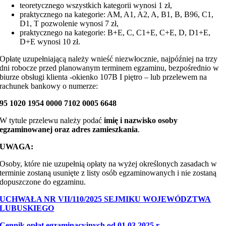
teoretycznego wszystkich kategorii wynosi 1 zł,
praktycznego na kategorie: AM, A1, A2, A, B1, B, B96, C1,
D1, T pozwolenie wynosi 7 zł,
praktycznego na kategorie: B+E, C, C1+E, C+E, D, D1+E,
D+E wynosi 10 zł.
Opłatę uzupełniającą należy wnieść niezwłocznie, najpóźniej na trzy
dni robocze przed planowanym terminem egzaminu, bezpośrednio w
biurze obsługi klienta -okienko 107B I piętro – lub przelewem na
rachunek bankowy o numerze:
95 1020 1954 0000 7102 0005 6648
W tytule przelewu należy podać
imię i nazwisko osoby
egzaminowanej oraz adres zamieszkania
.
UWAGA:
Osoby, które nie uzupełnią opłaty na wyżej określonych zasadach w
terminie zostaną usunięte z listy osób egzaminowanych i nie zostaną
dopuszczone do egzaminu.
UCHWAŁA NR VII/110/2025 SEJMIKU WOJEWÓDZTWA
LUBUSKIEGO
Cennik opłat egzaminacyjnych od 01.03.2025 r.