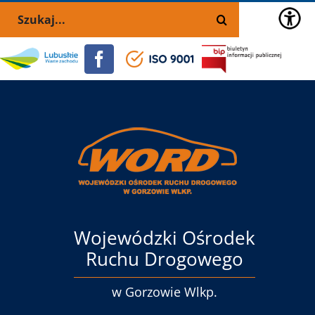
Przejdź
Skip
Szukaj
do
to
zawartości
the
Portal
Facebook
ISO
BIP
selected
lubuskie.pl
9001
block:
Menu
główne
Wojewódzki Ośrodek
Ruchu Drogowego
w Gorzowie Wlkp.