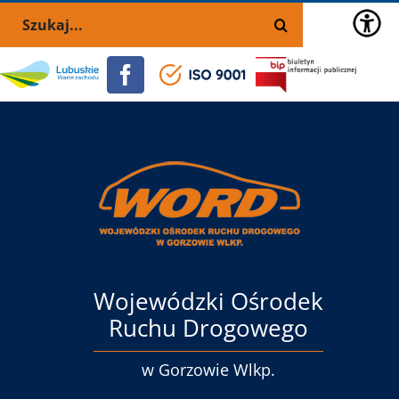
Przejdź
Skip
Szukaj
do
to
zawartości
the
Portal
Facebook
ISO
BIP
selected
lubuskie.pl
9001
block:
Menu
główne
Wojewódzki Ośrodek
Ruchu Drogowego
w Gorzowie Wlkp.