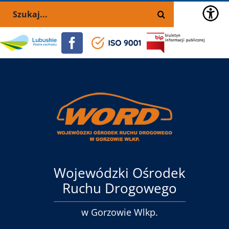
Przejdź
Skip
Szukaj
do
to
zawartości
the
Portal
Facebook
ISO
BIP
selected
lubuskie.pl
9001
block:
Menu
główne
Wojewódzki Ośrodek
Ruchu Drogowego
w Gorzowie Wlkp.