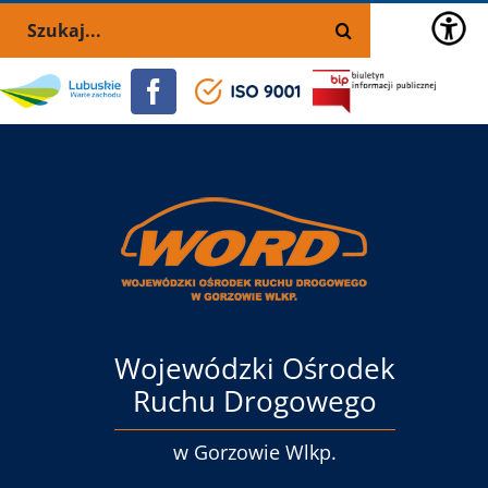
Przejdź
Skip
Szukaj
do
to
zawartości
the
Portal
Facebook
ISO
BIP
selected
lubuskie.pl
9001
block:
Menu
główne
Wojewódzki Ośrodek
Ruchu Drogowego
w Gorzowie Wlkp.