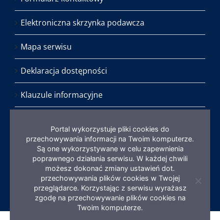
Elektroniczna skrzynka podawcza
Mapa serwisu
Deklaracja dostępności
Klauzule informacyjne
Standardy Ochrony Małoletnich
Portal wykorzystuje pliki cookies do
przechowywania informacji na Twoim komputerze.
ISO 9001 – Certyfikaty
Są one wykorzystywane w celu zapewnienia
poprawnego działania serwisu. W każdej chwili
możesz dokonać zmiany ustawień dot.
przechowywania plików cookies w Twojej
Zamkni
przeglądarce. Korzystając z serwisu wyrażasz
informa
zgodę na przechowywanie plików cookies na
o
ciastec
Twoim komputerze.