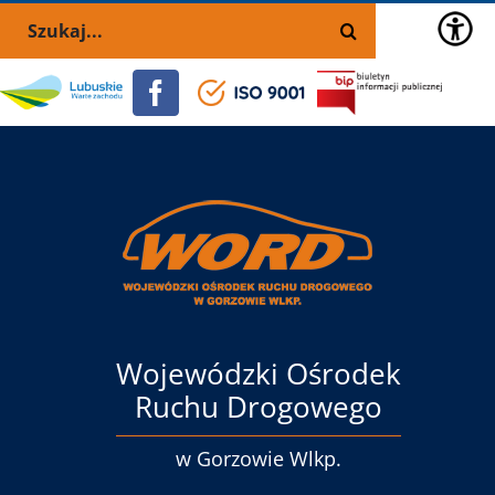
Przejdź
Skip
Szukaj
do
to
zawartości
the
Portal
Facebook
ISO
BIP
selected
lubuskie.pl
9001
block:
Menu
główne
Wojewódzki Ośrodek
Ruchu Drogowego
w Gorzowie Wlkp.