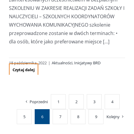
SZKOLENIU W ZAKRESIE REALIZACJI ZADAŃ SZKOŁY I
NAUCZYCIELI – SZKOLNYCH KOORDYNATORÓW
WYCHOWANIA KOMUNIKACYJNEGO szkolenie
przeprowadzone zostanie w dwóch terminach: •
dla osób, które jako preferowane miejsce [...]
18 października, 2022
|
Aktualności
,
Inicjatywy BRD
Czytaj dalej
Poprzedni
1
2
3
4
5
6
7
8
9
Kolejny