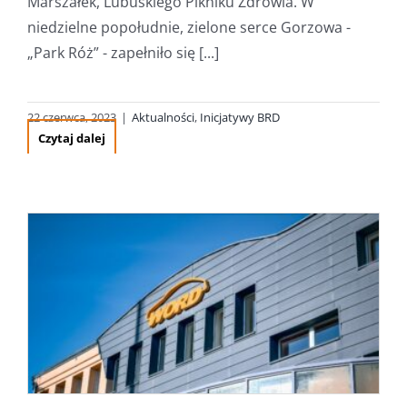
Marszałek, Lubuskiego Pikniku Zdrowia. W
niedzielne popołudnie, zielone serce Gorzowa -
„Park Róż” - zapełniło się [...]
22 czerwca, 2023
|
Aktualności
,
Inicjatywy BRD
Czytaj dalej